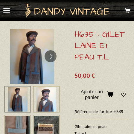
Passer
DANDY VINTAGE
au
contenu
principal
H635 : GILET
LAINE ET
PEAU T.L
50,00 €
Ajouter au
panier
Référence de l'article:
H635
Gilet laine et peau
Taille L