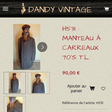
Passer
DANDY VINTAGE
au
contenu
principal
H531 :
MANTEAU À
CARREAUX
70'S T.L
90,00 €
Ajouter au
panier
Référence de l'article:
H531