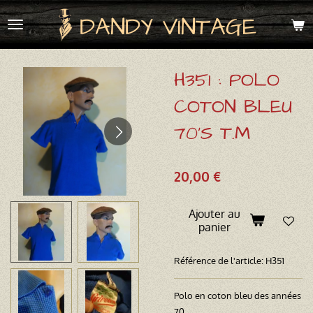
Passer
DANDY VINTAGE
au
contenu
principal
H351 : POLO
COTON BLEU
70'S T.M
20,00 €
Ajouter au
panier
Référence de l'article:
H351
Polo en coton bleu des années
70