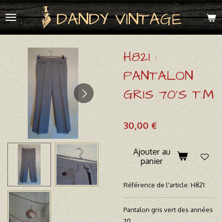
Passer
DANDY VINTAGE
au
contenu
principal
H821 :
PANTALON
GRIS 70'S T.M
30,00 €
Ajouter au
panier
Référence de l'article:
H821
Pantalon gris vert des années
70