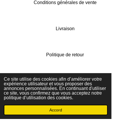
Conditions générales de vente
Livraison
Politique de retour
Ce site utilise des cookies afin d’améliorer votre
Contactez nous
expérience utilisateur et vous proposer des
annonces personnalisées. En continuant d'utiliser
© 2022 - 2026 dandy vintage boutique
ce site, vous confirmez que vous acceptez notre
Propulsé par
Webador
politique d’utilisation des cookies.
Accord
E-mail
Facebook