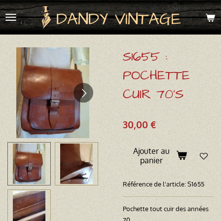
Passer
DANDY VINTAGE
au
contenu
principal
S1655 :
POCHETTE
CUIR 70'S
30,00 €
Ajouter au
panier
Référence de l'article:
S1655
Pochette tout cuir des années
70