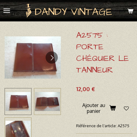
Passer
DANDY VINTAGE
au
contenu
principal
A2575 :
PORTE
CHÉQUIER LE
TANNEUR
12,00 €
Ajouter au
panier
Référence de l'article:
A2575