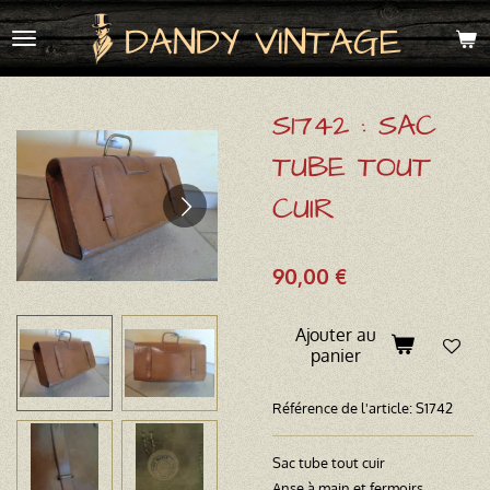
Passer
DANDY VINTAGE
au
contenu
principal
S1742 : SAC
TUBE TOUT
CUIR
90,00 €
Ajouter au
panier
Référence de l'article:
S1742
Sac tube tout cuir
Anse à main et fermoirs