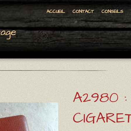
ACCUEIL
CONTACT
CONSEILS
tage
A2980 
CIGARE