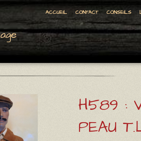
ACCUEIL
CONTACT
CONSEILS
tage
H589 : 
PEAU T.