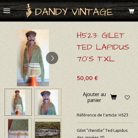
Passer
DANDY VINTAGE
au
contenu
principal
H523: GILET
TED LAPIDUS
70'S T.XL
50,00 €
Ajouter au
panier
Référence de l'article:
H523
Gilet "chenille" Ted Lapidus
des années 70