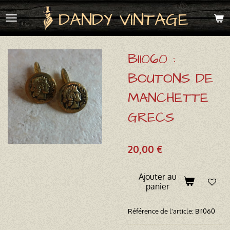
Passer
DANDY VINTAGE
au
contenu
principal
BI1060 :
BOUTONS DE
MANCHETTE
GRECS
20,00 €
Ajouter au
panier
Référence de l'article:
Bi1060