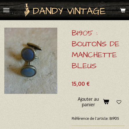
Passer
DANDY VINTAGE
au
contenu
principal
BI905 :
BOUTONS DE
MANCHETTE
BLEUS
15,00 €
Ajouter au
panier
Référence de l'article:
Bi905