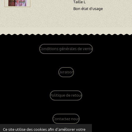
Taille L
Bon état d'usage
Conditions générales de vente
Livraison
Politique de retour
Contactez nous
© 2022 - 2026 dandy vintage boutique
Ce site utilise des cookies afin d’améliorer votre