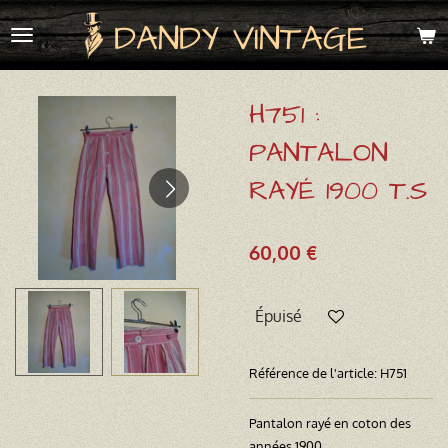
Passer
DANDY VINTAGE
au
contenu
principal
H751 :
PANTALON
RAYÉ 1900 T.S
60,00 €
Épuisé
Référence de l'article:
H751
Pantalon rayé en coton des
années 1900