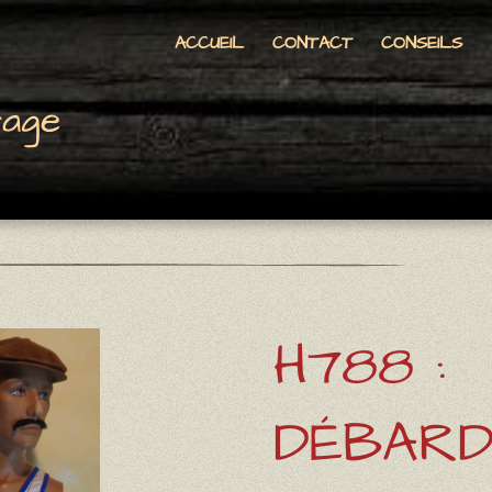
ACCUEIL
CONTACT
CONSEILS
tage
H788 :
DÉBARD