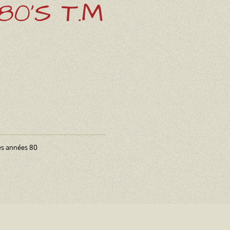
80'S T.M
es années 80