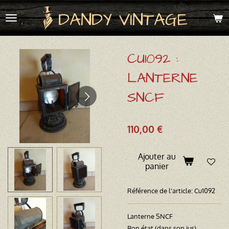
Passer
DANDY VINTAGE
au
contenu
principal
CU1092 :
LANTERNE
SNCF
110,00 €
Ajouter au
panier
Référence de l'article:
Cu1092
Lanterne SNCF
Bon état (dans son jus)