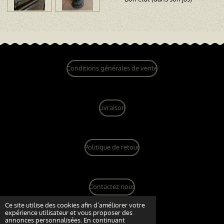
Conditions générales de vente
Livraison
Politique de retour
Contactez nous
© 2022 - 2026 dandy vintage boutique
Ce site utilise des cookies afin d’améliorer votre
expérience utilisateur et vous proposer des
Propulsé par
Webador
annonces personnalisées. En continuant