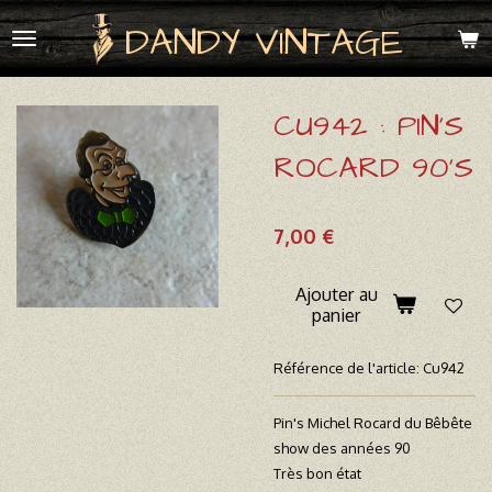
Passer
DANDY VINTAGE
au
contenu
principal
CU942 : PIN'S
ROCARD 90'S
7,00 €
Ajouter au
panier
Référence de l'article:
Cu942
Pin's Michel Rocard du Bêbête
show des années 90
Très bon état