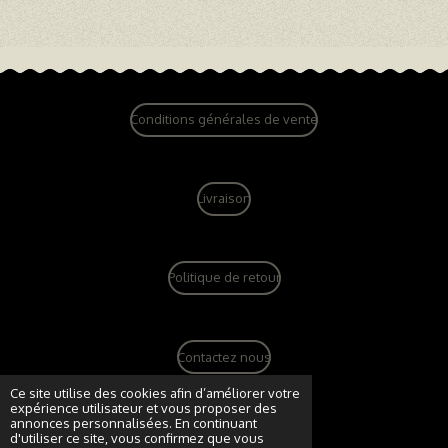
Conditions générales de vente
Livraison
Politique de retour
Contactez nous
© 2022 - 2026 dandy vintage boutique
Ce site utilise des cookies afin d’améliorer votre
expérience utilisateur et vous proposer des
Propulsé par
Webador
annonces personnalisées. En continuant
d'utiliser ce site, vous confirmez que vous