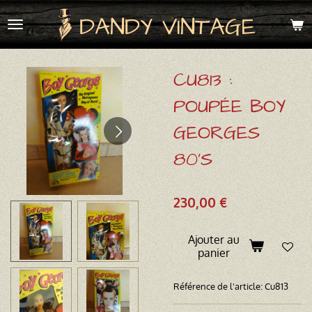
Passer
DANDY VINTAGE
au
contenu
principal
CU813 :
POUPÉE BOY
GEORGES
80'S
230,00 €
Ajouter au
panier
Référence de l'article:
Cu813