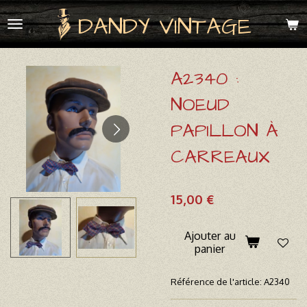
Passer
DANDY VINTAGE
au
contenu
principal
A2340 :
NOEUD
PAPILLON À
CARREAUX
15,00 €
Ajouter au
panier
Référence de l'article:
A2340