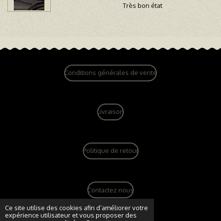
Très bon état
Conditions générales de vente
Livraison
Politique de retour
Contactez nous
© 2022 - 2026 dandy vintage boutique
Ce site utilise des cookies afin d’améliorer votre
expérience utilisateur et vous proposer des
Propulsé par
Webador