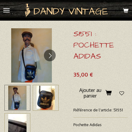
Passer
DANDY VINTAGE
au
contenu
principal
S1551 :
POCHETTE
ADIDAS
35,00 €
Ajouter au
panier
Référence de l'article:
S1551
Pochette Adidas