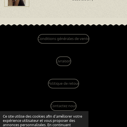
Conditions générales de vente
Livraison
Politique de retour
Contactez nous
© 2022 - 2026 dandy vintage boutique
Ce site utilise des cookies afin d’améliorer votre
expérience utilisateur et vous proposer des
Propulsé par
Webador
annonces personnalisées. En continuant