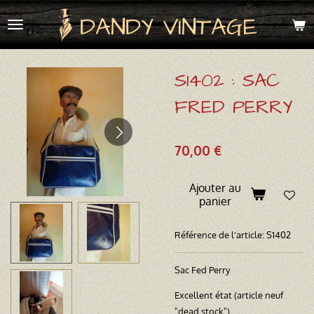
Passer
DANDY VINTAGE
au
contenu
principal
S1402 : SAC
FRED PERRY
70,00 €
Ajouter au
panier
Référence de l'article:
S1402
Sac Fed Perry
Excellent état (article neuf
"dead stock")