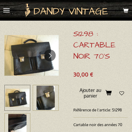
Passer
DANDY VINTAGE
au
contenu
principal
S1298 :
CARTABLE
NOIR 70'S
30,00 €
Ajouter au
panier
Référence de l'article:
S1298
Cartable noir des années 70