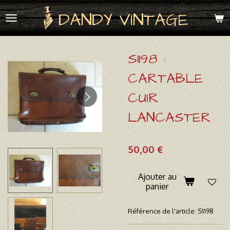
Passer
DANDY VINTAGE
au
contenu
principal
S1198 :
CARTABLE
CUIR
LANCASTER
50,00 €
Ajouter au
panier
Référence de l'article:
S1198