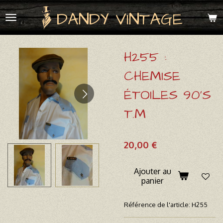
Passer
DANDY VINTAGE
au
contenu
principal
H255 :
CHEMISE
ÉTOILES 90'S
T.M
20,00 €
Ajouter au
panier
Référence de l'article:
H255