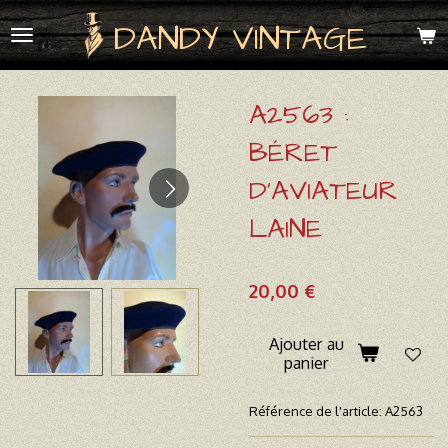
Passer
DANDY VINTAGE
au
contenu
principal
A2563 :
BÉRET
D'AVIATEUR
LAINE
20,00 €
Ajouter au
panier
Référence de l'article:
A2563