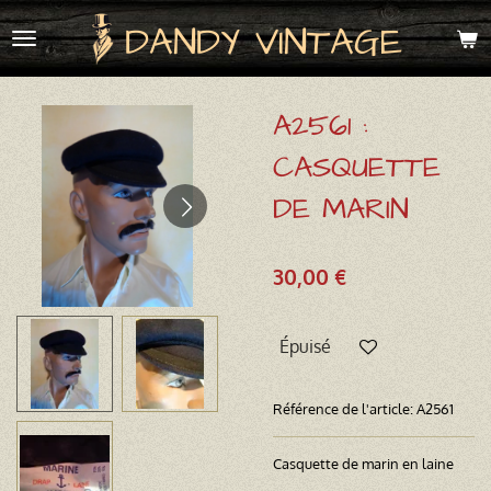
Passer
DANDY VINTAGE
au
contenu
principal
A2561 :
CASQUETTE
DE MARIN
30,00 €
Épuisé
Référence de l'article:
A2561
Casquette de marin en laine