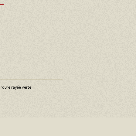
T
ordure rayée verte