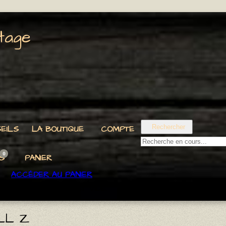
tage
Rechercher
EILS
LA BOUTIQUE
COMPTE
0
S
PANIER
ACCÉDER AU PANIER
VOTRE PANIER EST VIDE.
LL Z