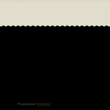
Propulsé par
Webador