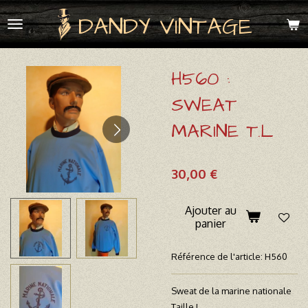
Passer
DANDY VINTAGE
au
contenu
principal
H560 :
SWEAT
MARINE T.L
30,00 €
Ajouter au
panier
Référence de l'article:
H560
Sweat de la marine nationale
Taille L