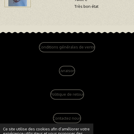
Très bon état
Conditions générales de vente
Livraison
Politique de retour
Contactez nous
© 2022 - 2026 dandy vintage boutique
Ce site utilise des cookies afin d’améliorer votre
expérience utilisateur et vous proposer des