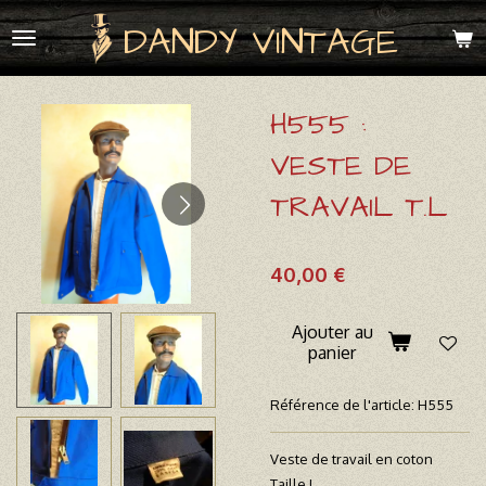
Passer
DANDY VINTAGE
au
contenu
principal
H555 :
VESTE DE
TRAVAIL T.L
40,00 €
Ajouter au
panier
Référence de l'article:
H555
Veste de travail en coton
Taille L