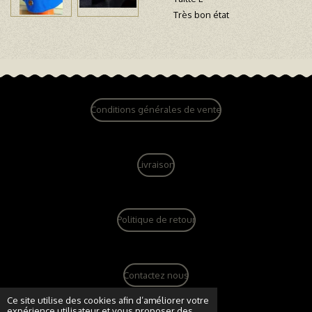
Très bon état
Conditions générales de vente
Livraison
Politique de retour
Contactez nous
© 2022 - 2026 dandy vintage boutique
Ce site utilise des cookies afin d’améliorer votre
expérience utilisateur et vous proposer des