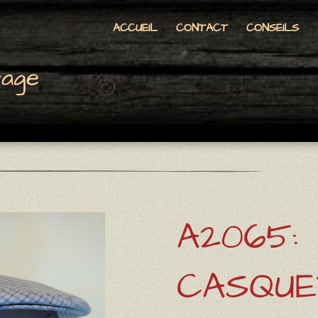
ACCUEIL
CONTACT
CONSEILS
tage
A2065:
CASQUE