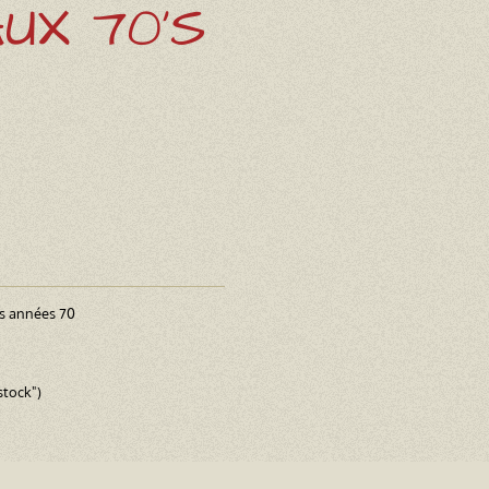
UX 70'S
es années 70
stock")