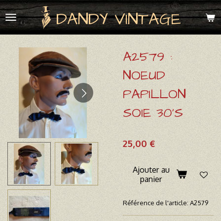
Passer
DANDY VINTAGE
au
contenu
principal
A2579 :
NOEUD
PAPILLON
SOIE 30'S
25,00 €
Ajouter au
panier
Référence de l'article:
A2579