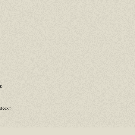
20
stock")