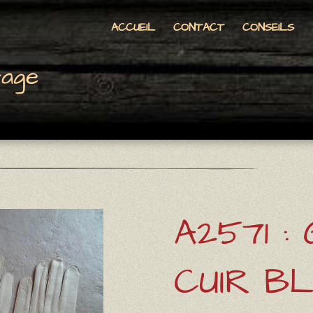
ACCUEIL
CONTACT
CONSEILS
tage
A2571 :
CUIR B