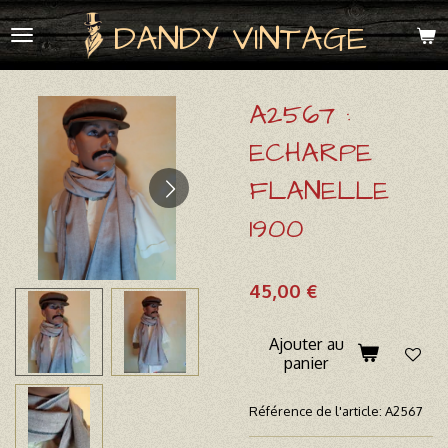
Passer
DANDY VINTAGE
au
contenu
principal
A2567 :
ECHARPE
FLANELLE
1900
45,00 €
Ajouter au
panier
Référence de l'article:
A2567