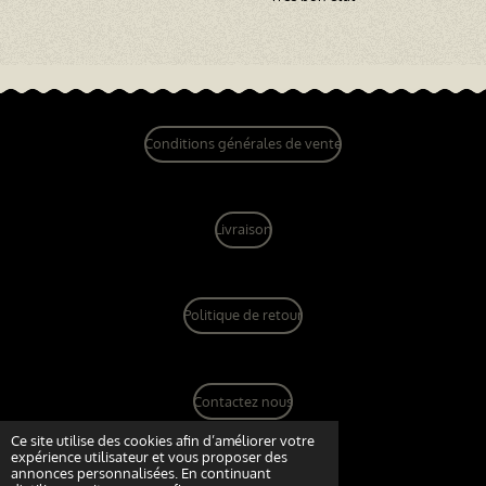
Conditions générales de vente
Livraison
Politique de retour
Contactez nous
© 2022 - 2026 dandy vintage boutique
Ce site utilise des cookies afin d’améliorer votre
expérience utilisateur et vous proposer des
Propulsé par
Webador
annonces personnalisées. En continuant