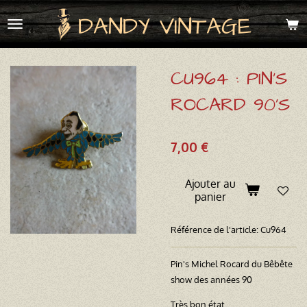
Passer
DANDY VINTAGE
au
contenu
principal
CU964 : PIN'S
ROCARD 90'S
7,00 €
Ajouter au
panier
Référence de l'article:
Cu964
Pin's Michel Rocard du Bêbête
show des années 90
Très bon état