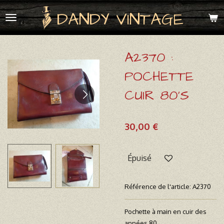
Passer
DANDY VINTAGE
au
contenu
principal
A2370 :
POCHETTE
CUIR 80'S
30,00 €
Épuisé
Référence de l'article:
A2370
Pochette à main en cuir des
années 80