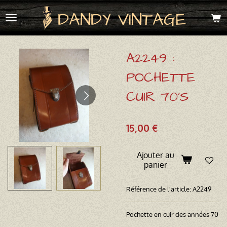
Passer
DANDY VINTAGE
au
contenu
principal
A2249 :
POCHETTE
CUIR 70'S
15,00 €
Ajouter au
panier
Référence de l'article:
A2249
Pochette en cuir des années 70