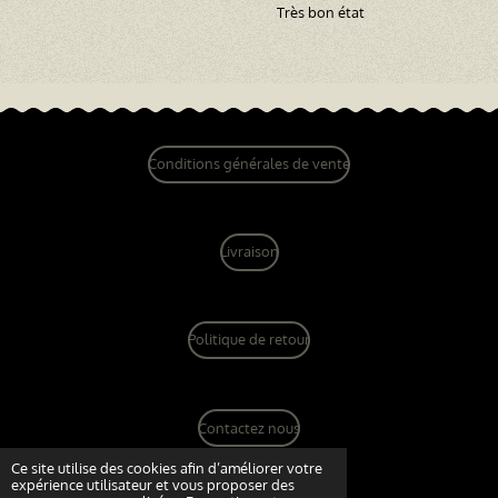
Très bon état
Conditions générales de vente
Livraison
Politique de retour
Contactez nous
© 2022 - 2026 dandy vintage boutique
Ce site utilise des cookies afin d’améliorer votre
expérience utilisateur et vous proposer des
Propulsé par
Webador