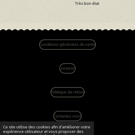
Très bon état
Conditions générales de vente
Livraison
Politique de retour
Contactez nous
© 2022 - 2026 dandy vintage boutique
Ce site utilise des cookies afin d’améliorer votre
expérience utilisateur et vous proposer des
Propulsé par
Webador