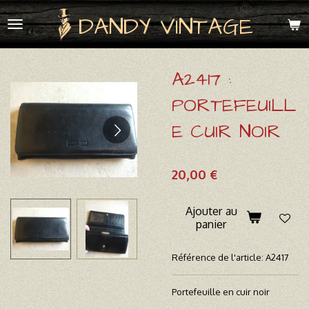
Passer
DANDY VINTAGE
au
contenu
principal
A2417 :
PORTEFEUILL
E CUIR NOIR
20,00 €
Ajouter au
panier
Référence de l'article:
A2417
Portefeuille en cuir noir