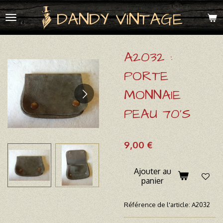
Passer
DANDY VINTAGE
au
contenu
principal
A2032 :
PORTE
MONNAIE
PEAU 70'S
9,00 €
Ajouter au
panier
Référence de l'article:
A2032