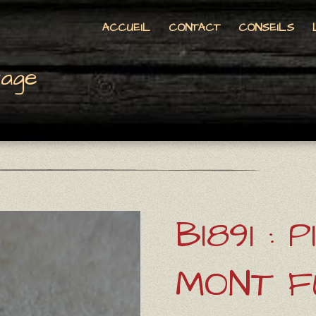
ACCUEIL
CONTACT
CONSEILS
tage
BI891 : P
MONT F