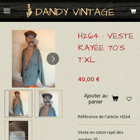
Passer
DANDY VINTAGE
au
contenu
principal
H264 : VESTE
RAYÉE 70'S
T.XL
40,00 €
Ajouter au
panier
Référence de l'article:
H264
Veste en coton rayé des
années 70