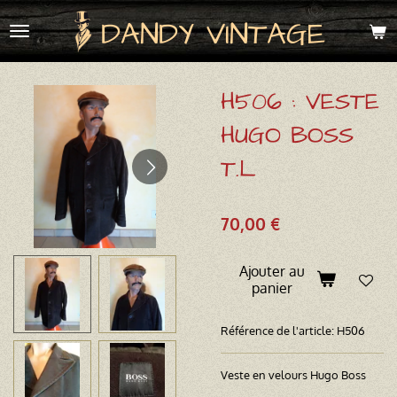
Passer
DANDY VINTAGE
au
contenu
principal
H506 : VESTE
HUGO BOSS
T.L
70,00 €
Ajouter au
panier
Référence de l'article:
H506
Veste en velours Hugo Boss