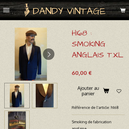
Passer
DANDY VINTAGE
au
contenu
principal
H168 :
SMOKING
ANGLAIS T.XL
60,00 €
Ajouter au
panier
Référence de l'article:
h168
Smoking de fabrication
anglaise