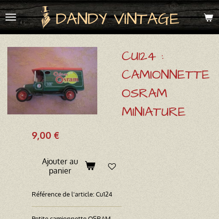
Passer
DANDY VINTAGE
au
contenu
principal
CU124 :
CAMIONNETTE
OSRAM
MINIATURE
9,00 €
Ajouter au
panier
Référence de l'article:
Cu124
Petite camionnette OSRAM