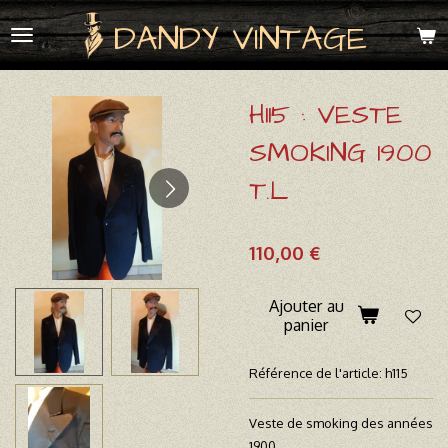
Passer
DANDY VINTAGE
au
contenu
principal
H115 : VESTE
SMOKING 1900
T.L
110,00 €
Ajouter au
panier
Référence de l'article:
h115
Veste de smoking des années
1900