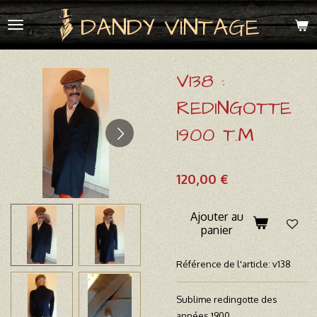
Passer
DANDY VINTAGE
au
contenu
principal
V138 :
REDINGOTTE
1900 T.M
120,00 €
Ajouter au
panier
Référence de l'article:
v138
Sublime redingotte des
années 1900