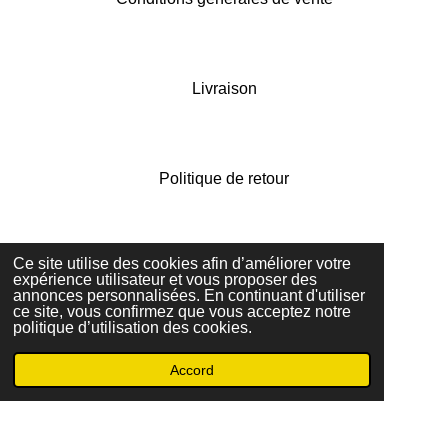
Livraison
Politique de retour
Ce site utilise des cookies afin d’améliorer votre
Contactez nous
expérience utilisateur et vous proposer des
annonces personnalisées. En continuant d'utiliser
© 2022 - 2026 dandy vintage boutique
ce site, vous confirmez que vous acceptez notre
Propulsé par
Webador
politique d’utilisation des cookies.
Accord
E-mail
Facebook