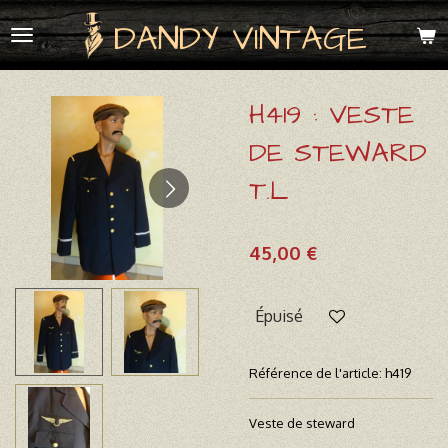
Passer
DANDY VINTAGE
au
contenu
principal
H419 : VESTE
DE STEWARD
T.L
45,00 €
Épuisé
Référence de l'article:
h419
Veste de steward